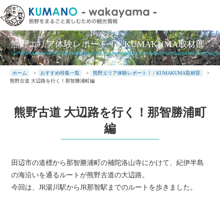
本
文
に
ス
熊野エリア体験レポート！ / KUMAKUMA取材部
キ
%e7%86%8a%e9%87%8e%e3%82%a8%e3%83%aa%e3%82%a2%e4%bd%93%e9%a8%93%e3%83%ac%e
ッ
ホーム
>
おすすめ特集一覧
>
熊野エリア体験レポート！ / KUMAKUMA取材部
>
プ
熊野古道 大辺路を行く！那智勝浦町編
熊野古道 大辺路を行く！那智勝浦町
編
田辺市の道標から那智勝浦町の補陀洛山寺にかけて、紀伊半島
の海沿いを通るルートが熊野古道の大辺路。
今回は、JR湯川駅からJR那智駅までのルートを歩きました。