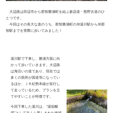
大辺路は田辺市から那智勝浦町を結ぶ参詣道・熊野古道のひ
とつです。
今回はその長大な道のうち、那智勝浦町のJR湯川駅からJR那
智駅までを実際に歩いてみました！
湯川駅で下車し、勝浦方面に向
かって歩いていきます。大辺路
は海沿いの道であり、現在では
多くの箇所が国道等になってい
るほか、ＪＲ紀勢本線が並行し
て走っているため、プランを立
てやすいことが特徴です。
今回下車した湯川は、“湯垢離
場”として古くら親しまれた地域