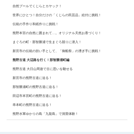
自然プールでくじらとカヤック！
世界にひとつ！自分だけの「くじらの民芸品」絵付に挑戦！
伝統の手作り和紙作りに挑戦！
熊野本宮の自然に囲まれて…。オリジナル天然お香づくり！
まぐろの町・那智勝浦で生まぐろ競りに潜入！
新宮市の伝統の担い手として、「御船祭」の漕ぎ手に挑戦！
熊野古道 大辺路を行く！那智勝浦町編
熊野古道 大日山周遊で古に思いを馳せる
新宮市の熊野古道に迫る！
那智勝浦町の熊野古道に迫る！
田辺市本宮町の熊野古道に迫る！
串本町の熊野古道に迫る！
熊野水軍ゆかりの島「九龍島」で洞窟体験！