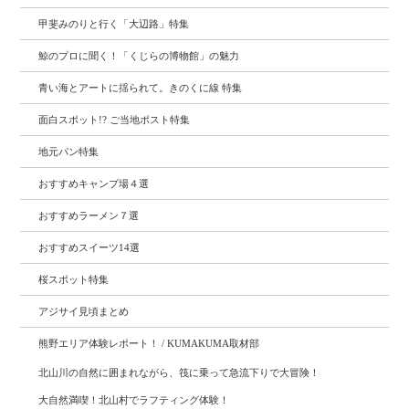
甲斐みのりと行く「大辺路」特集
鯨のプロに聞く！「くじらの博物館」の魅力
青い海とアートに揺られて。きのくに線 特集
面白スポット!? ご当地ポスト特集
地元パン特集
おすすめキャンプ場４選
おすすめラーメン７選
おすすめスイーツ14選
桜スポット特集
アジサイ見頃まとめ
熊野エリア体験レポート！ / KUMAKUMA取材部
北山川の自然に囲まれながら、筏に乗って急流下りで大冒険！
大自然満喫！北山村でラフティング体験！