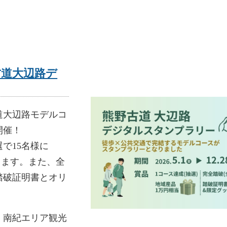
野古道大辺路デ
道大辺路モデルコ
開催！
で15名様に
たります。また、全
踏破証明書とオリ
・南紀エリア観光