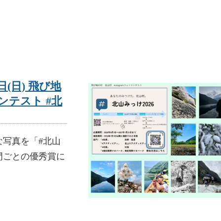
1日(日) 飛び地
コンテスト #北
写真を「#北山
門ごとの優秀賞に