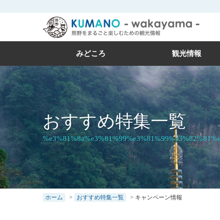
本
文
に
ス
みどころ
観光情報
キ
ッ
プ
おすすめ特集一覧
%e3%81%8a%e3%81%99%e3%81%99%e3%82%81%
ホーム
>
おすすめ特集一覧
>
キャンペーン情報