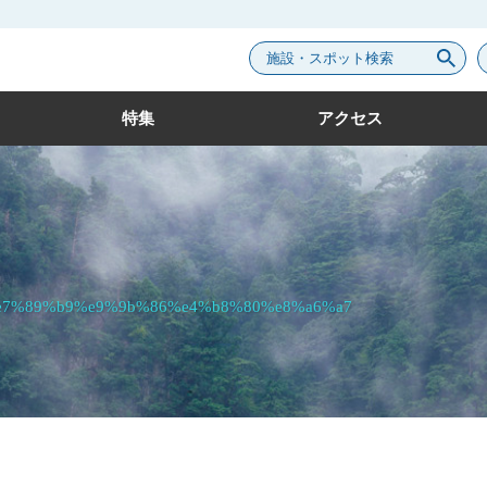
施設・スポット検索
特集
アクセス
e7%89%b9%e9%9b%86%e4%b8%80%e8%a6%a7