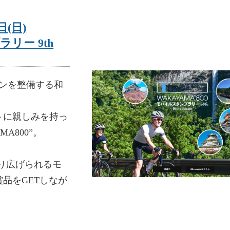
日(日)
ラリー 9th
インを整備する和
トに親しみを持っ
A800”。
繰り広げられるモ
品をGETしなが