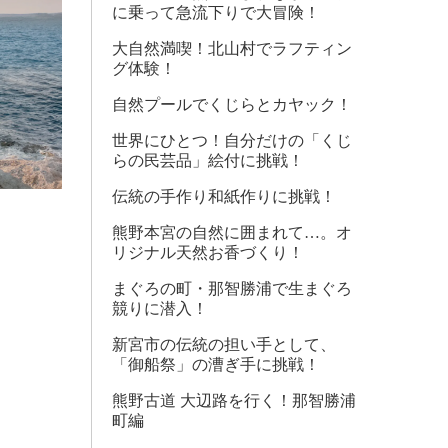
に乗って急流下りで大冒険！
大自然満喫！北山村でラフティン
グ体験！
自然プールでくじらとカヤック！
世界にひとつ！自分だけの「くじ
らの民芸品」絵付に挑戦！
伝統の手作り和紙作りに挑戦！
熊野本宮の自然に囲まれて…。オ
リジナル天然お香づくり！
まぐろの町・那智勝浦で生まぐろ
競りに潜入！
新宮市の伝統の担い手として、
「御船祭」の漕ぎ手に挑戦！
熊野古道 大辺路を行く！那智勝浦
町編