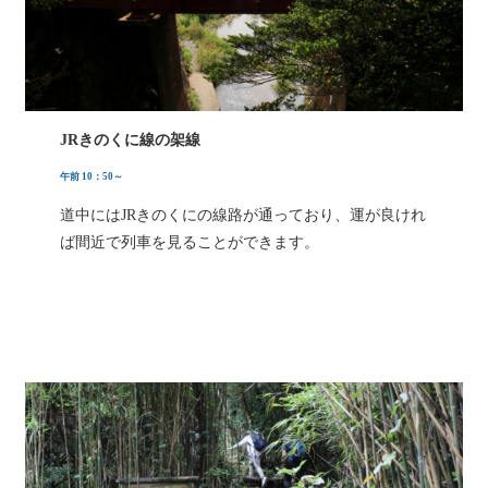
JRきのくに線の架線
午前 10：50～
道中にはJRきのくにの線路が通っており、運が良けれ
ば間近で列車を見ることができます。