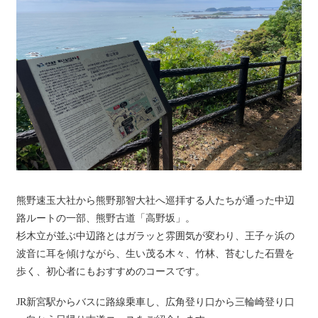
熊野速玉大社から熊野那智大社へ巡拝する人たちが通った中辺
路ルートの一部、熊野古道「高野坂」。
杉木立が並ぶ中辺路とはガラッと雰囲気が変わり、王子ヶ浜の
波音に耳を傾けながら、生い茂る木々、竹林、苔むした石畳を
歩く、初心者にもおすすめのコースです。
JR新宮駅からバスに路線乗車し、広角登り口から三輪崎登り口