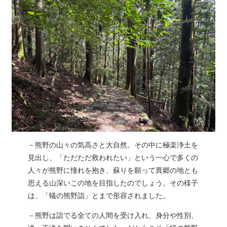
－熊野の山々の気高さと大自然。その中に極楽浄土を
見出し、「ただただ救われたい」という一心で多くの
人々が熊野に憧れを抱き、蘇りを願って異郷の地とも
思える山深いこの地を目指したのでしょう。その様子
は、「蟻の熊野詣」とまで形容されました。
－熊野は詣でる全ての人間を受け入れ、身分や性別、