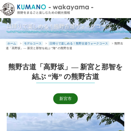
本
文
に
ス
日帰りで楽しめる！熊野古道ウォークコース
キ
%e6%97%a5%e5%b8%b0%e3%82%8a%e3%81%a7%e6%a5%bd%e3%81%97%e3%82%81%e3%82%8b%
ッ
ホーム
>
モデルコース
>
日帰りで楽しめる！熊野古道ウォークコース
>
熊野古
プ
道「高野坂」― 新宮と那智を結ぶ “海” の熊野古道
熊野古道「高野坂」― 新宮と那智を
結ぶ “海” の熊野古道
新宮市