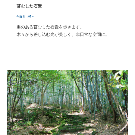
苔むした石畳
午前 11：05～
趣のある苔むした石畳を歩きます。
木々から差し込む光が美しく、非日常な空間に。