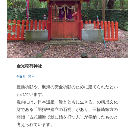
金光稲荷神社
午前 11：30～
豊漁祈願や、航海の安全祈願のために建てられたとい
われています。
境内には、日本遺産「鯨とともに生きる」の構成文化
財である「羽指中建立の石祠」があり、三輪崎鯨方の
羽指（古式捕鯨で鯨に銛を打つ人）が奉納したものと
考えられています。