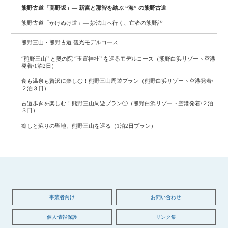
熊野古道「高野坂」― 新宮と那智を結ぶ “海” の熊野古道
熊野古道「かけぬけ道」― 妙法山へ行く、亡者の熊野詣
熊野三山・熊野古道 観光モデルコース
“熊野三山” と奥の院 “玉置神社” を巡るモデルコース（熊野白浜リゾート空港
発着/1泊2日）
食も温泉も贅沢に楽しむ！熊野三山周遊プラン（熊野白浜リゾート空港発着/
２泊３日）
古道歩きを楽しむ！熊野三山周遊プラン①（熊野白浜リゾート空港発着/２泊
３日）
癒しと蘇りの聖地、熊野三山を巡る（1泊2日プラン）
事業者向け
お問い合わせ
個人情報保護
リンク集