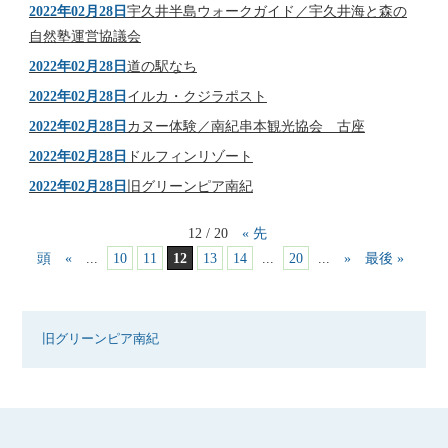
2022年02月28日
宇久井半島ウォークガイド／宇久井海と森の
自然塾運営協議会
2022年02月28日
道の駅なち
2022年02月28日
イルカ・クジラポスト
2022年02月28日
カヌー体験／南紀串本観光協会 古座
2022年02月28日
ドルフィンリゾート
2022年02月28日
旧グリーンピア南紀
12 / 20
« 先
頭
«
...
10
11
12
13
14
...
20
...
»
最後 »
旧グリーンピア南紀