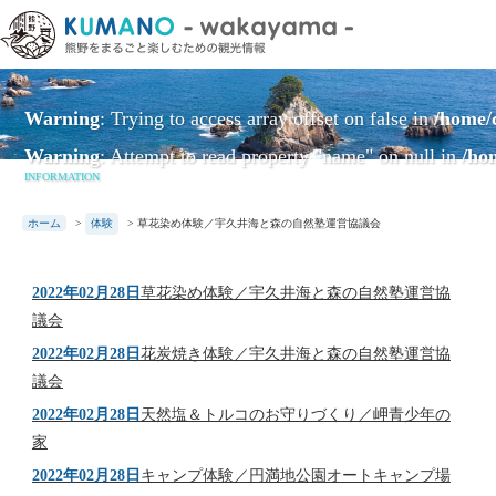
本
文
に
ス
Warning
: Trying to access array offset on false in
/home/
キ
ッ
Warning
: Attempt to read property "name" on null in
/ho
プ
INFORMATION
ホーム
>
体験
>
草花染め体験／宇久井海と森の自然塾運営協議会
2022年02月28日
草花染め体験／宇久井海と森の自然塾運営協
議会
2022年02月28日
花炭焼き体験／宇久井海と森の自然塾運営協
議会
2022年02月28日
天然塩＆トルコのお守りづくり／岬青少年の
家
2022年02月28日
キャンプ体験／円満地公園オートキャンプ場