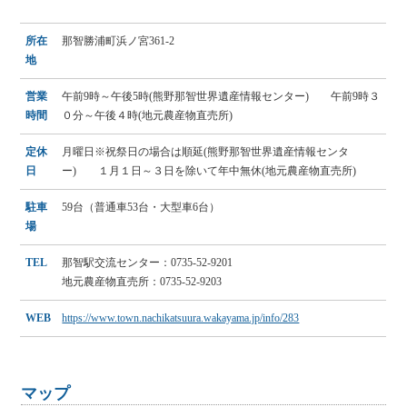
所在
那智勝浦町浜ノ宮361-2
地
営業
午前9時～午後5時(熊野那智世界遺産情報センター) 午前9時３
時間
０分～午後４時(地元農産物直売所)
定休
月曜日※祝祭日の場合は順延(熊野那智世界遺産情報センタ
日
ー) １月１日～３日を除いて年中無休(地元農産物直売所)
駐車
59台（普通車53台・大型車6台）
場
TEL
那智駅交流センター：0735-52-9201
地元農産物直売所：0735-52-9203
WEB
https://www.town.nachikatsuura.wakayama.jp/info/283
マップ