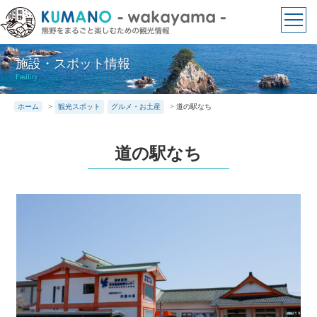
本
文
に
ス
施設・スポット情報
キ
Fasility
ッ
ホーム
>
観光スポット
グルメ・お土産
>
道の駅なち
プ
道の駅なち