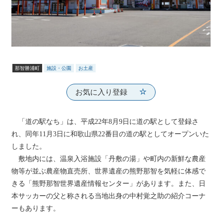
那智勝浦町
施設・公園
お土産
お気に入り登録
「道の駅なち」は、平成22年8月9日に道の駅として登録さ
れ、同年11月3日に和歌山県22番目の道の駅としてオープンいた
しました。
敷地内には、温泉入浴施設「丹敷の湯」や町内の新鮮な農産
物等が並ぶ農産物直売所、世界遺産の熊野那智を気軽に体感で
きる「熊野那智世界遺産情報センター」があります。また、日
本サッカーの父と称される当地出身の中村覚之助の紹介コーナ
ーもあります。