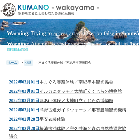
本
文
に
ス
Warning
: Trying to access array offset on false in
/home/
キ
ッ
Warning
: Attempt to read property "name" on null in
/ho
プ
INFORMATION
ホーム
>
体験
>
本まぐろ養殖体験／南紀串本観光協会
2022年03月01日
本まぐろ養殖体験／南紀串本観光協会
2022年03月01日
イルカにタッチ／太地町立くじらの博物館
2022年03月01日
餌あげ体験／太地町立くじらの博物館
2022年03月01日
熊野古道ガイドウォーク／那智勝浦観光機構
2022年02月28日
平安衣装体験
2022年02月28日
椿油搾油体験／宇久井海と森の自然塾運営協
議会