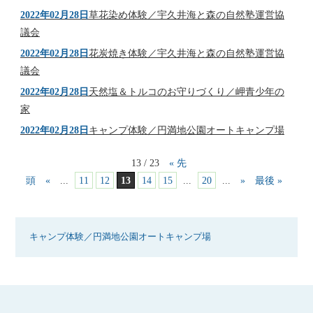
2022年02月28日
草花染め体験／宇久井海と森の自然塾運営協
議会
2022年02月28日
花炭焼き体験／宇久井海と森の自然塾運営協
議会
2022年02月28日
天然塩＆トルコのお守りづくり／岬青少年の
家
2022年02月28日
キャンプ体験／円満地公園オートキャンプ場
13 / 23
« 先
頭
«
...
11
12
13
14
15
...
20
...
»
最後 »
キャンプ体験／円満地公園オートキャンプ場