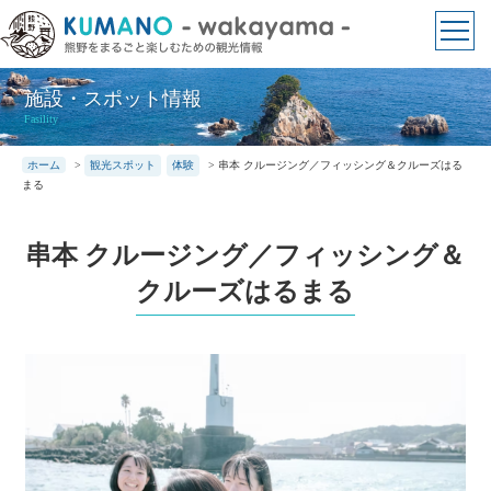
本
文
に
ス
施設・スポット情報
キ
Fasility
ッ
ホーム
>
観光スポット
体験
>
串本 クルージング／フィッシング＆クルーズはる
プ
まる
串本 クルージング／フィッシング＆
クルーズはるまる