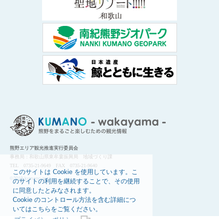
熊野エリア観光推進実行委員会
事務局：和歌山県東牟婁振興局 地域づくり課
TEL 0735-21-9649 FAX 0735-21-9640
このサイトは Cookie を使用しています。こ
©2019 kumano-area
のサイトの利用を継続することで、その使用
に同意したとみなされます。
Cookie のコントロール方法を含む詳細につ
いてはこちらをご覧ください。