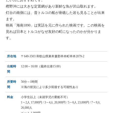
樫野沖には大きな定置網があり新鮮な魚が沢山取れます。
灯台の南側には、昔トルコの船が座礁した岩も見ることが出来
ます。
映画「海南1890」は実話を元に作られた映画です。この映画を
見れば日本とトルコがなぜ友好の町になったのかが分かりま
す。
所在地
〒649-3503 和歌山県東牟婁郡串本町串本2079-2
出船時
12:00～16:00（最終出港15:00）
間
所要時
50分～1時間
間
※海の状況により多少前後する可能性あり
料金
小学生以上（未就学児の乗船不可）
1～2人 17,000円 / 3～4人 20,000円 / 5～6人 23,000円 / 7～9人
26,000人
ペット 1,000円