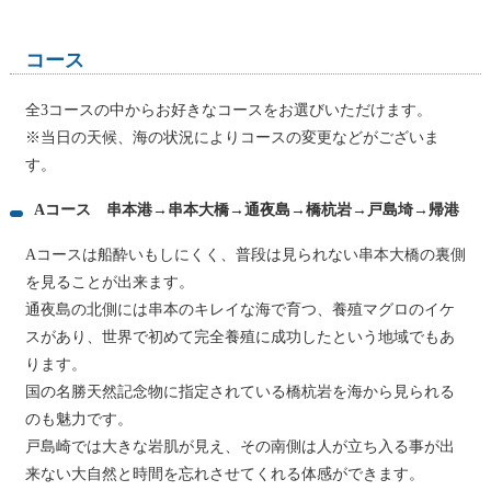
コース
全3コースの中からお好きなコースをお選びいただけます。
※当日の天候、海の状況によりコースの変更などがございま
す。
Aコース 串本港→串本大橋→通夜島→橋杭岩→戸島埼→帰港
Aコースは船酔いもしにくく、普段は見られない串本大橋の裏側
を見ることが出来ます。
通夜島の北側には串本のキレイな海で育つ、養殖マグロのイケ
スがあり、世界で初めて完全養殖に成功したという地域でもあ
ります。
国の名勝天然記念物に指定されている橋杭岩を海から見られる
のも魅力です。
戸島崎では大きな岩肌が見え、その南側は人が立ち入る事が出
来ない大自然と時間を忘れさせてくれる体感ができます。