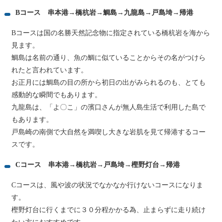
Bコース 串本港→橋杭岩→鯛島→九龍島→戸島埼→帰港
Bコースは国の名勝天然記念物に指定されている橋杭岩を海から
見ます。
​鯛島は名前の通り、魚の鯛に似ていることからその名がつけら
れたと言われています。
お正月には鯛島の目の所から初日の出がみられるのも、とても
感動的な瞬間でもあります。
九龍島は、「よ〇こ」の濱口さんが無人島生活で利用した島で
もあります。​
戸島崎の南側で大自然を満喫し大きな岩肌を見て帰港するコー
スです。
Cコース 串本港→橋杭岩→戸島埼→樫野灯台→帰港
​Cコースは、風や波の状況でなかなか行けないコースになりま
す。
樫野灯台に行くまでに３０分程かかる為、止まらずに走り続け
たい方におすすめです。