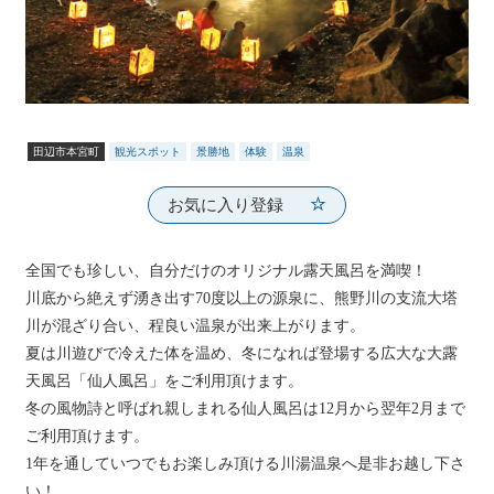
田辺市本宮町
観光スポット
景勝地
体験
温泉
お気に入り登録
全国でも珍しい、自分だけのオリジナル露天風呂を満喫！
川底から絶えず湧き出す70度以上の源泉に、熊野川の支流大塔
川が混ざり合い、程良い温泉が出来上がります。
夏は川遊びで冷えた体を温め、冬になれば登場する広大な大露
天風呂「仙人風呂」をご利用頂けます。
冬の風物詩と呼ばれ親しまれる仙人風呂は12月から翌年2月まで
ご利用頂けます。
1年を通していつでもお楽しみ頂ける川湯温泉へ是非お越し下さ
い！