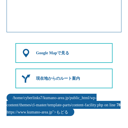
Google Mapで見る
現在地からのルート案内
/home/cyberlinks7/kumano-area.jp/public_html/wp-
content/themes/cl-master/template-parts/content-facility.php on line
78
https://www.kumano-area.jp">もどる