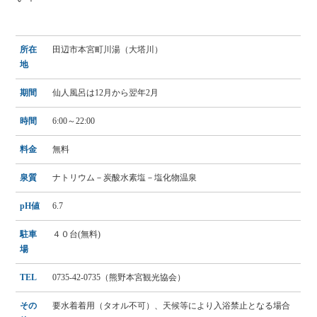
所在
田辺市本宮町川湯（大塔川）
地
期間
仙人風呂は12月から翌年2月
時間
6:00～22:00
料金
無料
泉質
ナトリウム－炭酸水素塩－塩化物温泉
pH値
6.7
駐車
４０台(無料)
場
TEL
0735-42-0735（熊野本宮観光協会）
その
要水着着用（タオル不可）、天候等により入浴禁止となる場合