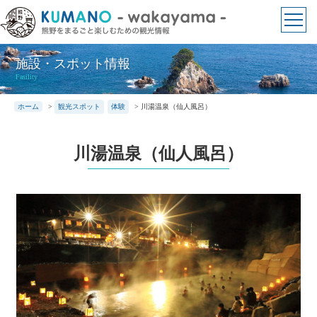
本
文
に
ス
施設・スポット情報
キ
Fasility
ッ
ホーム
>
観光スポット
体験
>
川湯温泉（仙人風呂）
プ
川湯温泉（仙人風呂）