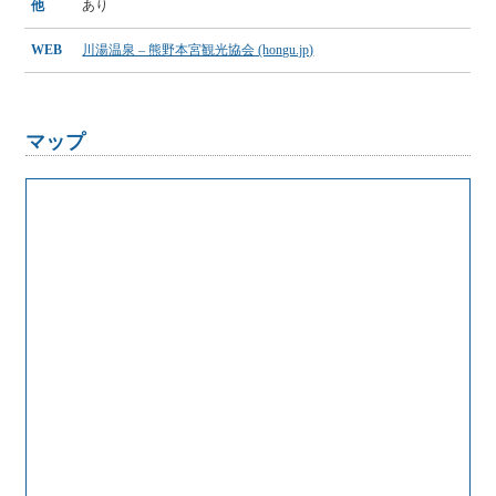
他
あり
WEB
川湯温泉 – 熊野本宮観光協会 (hongu.jp)
マップ