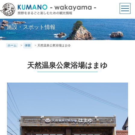
本
文
に
ス
施設・スポット情報
キ
Fasility
ッ
ホーム
>
体験
>
天然温泉公衆浴場はまゆ
プ
天然温泉公衆浴場はまゆ