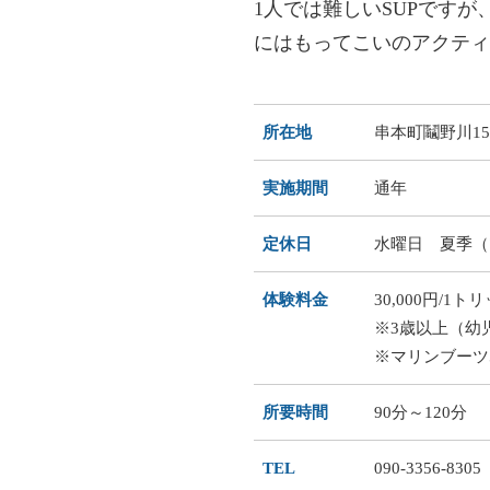
1人では難しいSUPです
にはもってこいのアクティ
所在地
串本町鬮野川15
実施期間
通年
定休日
水曜日 夏季（
体験料金
30,000円/1ト
※3歳以上（幼
※マリンブーツ5
所要時間
90分～120分
TEL
090-3356-8305