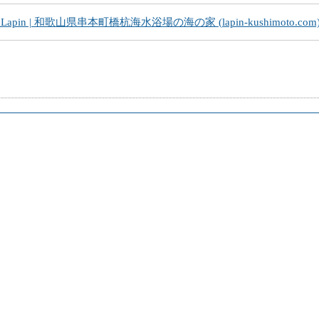
 La Lapin | 和歌山県串本町橋杭海水浴場の海の家 (lapin-kushimoto.com