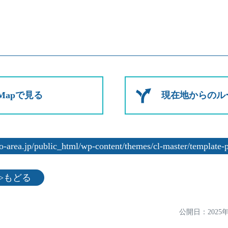
e Mapで見る
現在地からのル
area.jp/public_html/wp-content/themes/cl-master/template-pa
jp">もどる
公開日：
2025