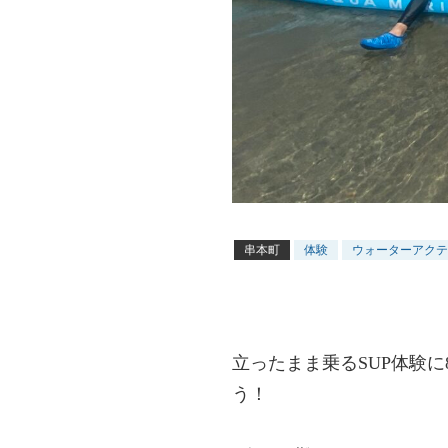
串本町
体験
ウォーターアクテ
立ったまま乗るSUP体験に
う！