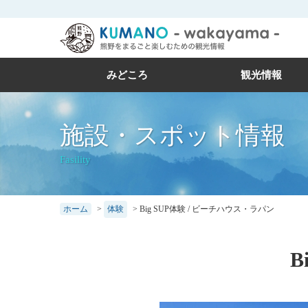
本
文
に
ス
みどころ
観光情報
キ
ッ
施設・スポット情報
プ
Fasility
ホーム
>
体験
>
Big SUP体験 / ビーチハウス・ラパン
B