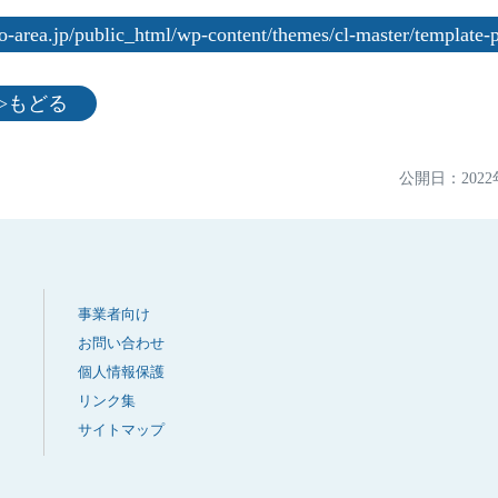
area.jp/public_html/wp-content/themes/cl-master/template-pa
jp">もどる
公開日：
202
事業者向け
お問い合わせ
個人情報保護
リンク集
サイトマップ