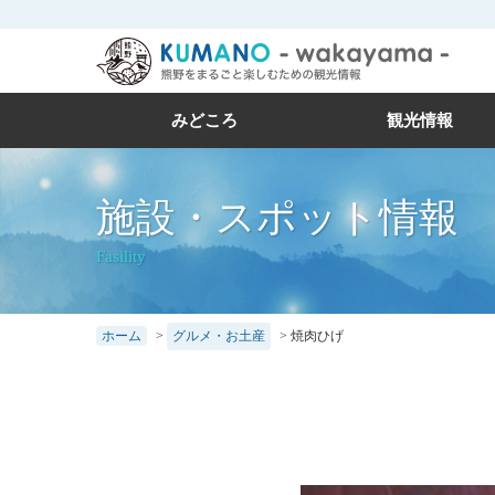
本
文
に
ス
みどころ
観光情報
キ
ッ
施設・スポット情報
プ
Fasility
ホーム
>
グルメ・お土産
>
焼肉ひげ