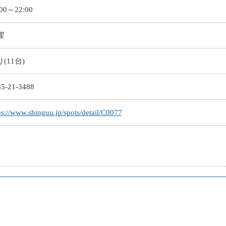
:00～22:00
曜
(11台)
5-21-3488
ps://www.shinguu.jp/spots/detail/C0077