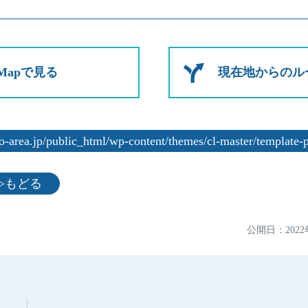
e Mapで見る
現在地からのル
area.jp/public_html/wp-content/themes/cl-master/template-pa
jp">もどる
公開日：
202