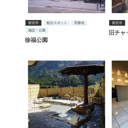
新宮市
観光スポット
景勝地
新宮市
施設・公園
旧チャ
徐福公園