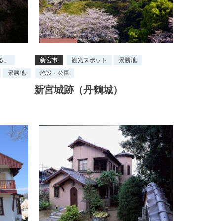
る」
新宮市
観光スポット
景勝地
景勝地
施設・公園
新宮城跡（丹鶴城）