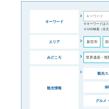
キーワード
※キーワードはス
※AND検索（全
エリア
新宮市
田
みどころ
世界遺産・熊
観光ス
体
観光情報
グルメ