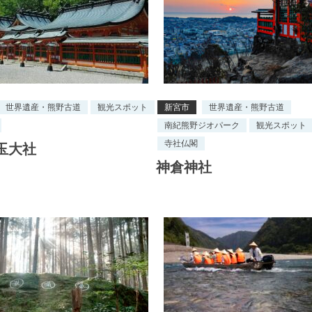
世界遺産・熊野古道
観光スポット
新宮市
世界遺産・熊野古道
南紀熊野ジオパーク
観光スポット
寺社仏閣
玉大社
神倉神社