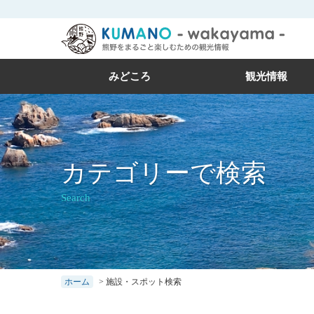
本
文
に
ス
みどころ
観光情報
キ
ッ
プ
カテゴリーで検索
Search
ホーム
>
施設・スポット検索