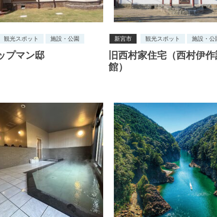
観光スポット
施設・公園
新宮市
観光スポット
施設・公
ップマン邸
旧西村家住宅（西村伊作
館）