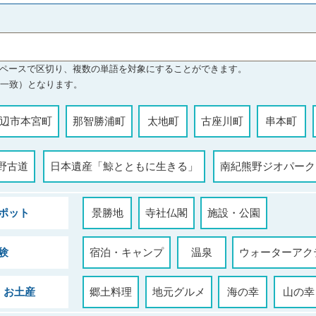
ペースで区切り、複数の単語を対象にすることができます。
文一致）となります。
辺市本宮町
那智勝浦町
太地町
古座川町
串本町
野古道
日本遺産「鯨とともに生きる」
南紀熊野ジオパーク
ポット
景勝地
寺社仏閣
施設・公園
験
宿泊・キャンプ
温泉
ウォーターアク
・お土産
郷土料理
地元グルメ
海の幸
山の幸