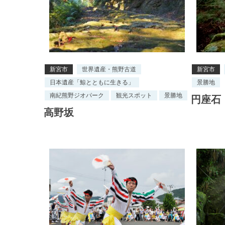
新宮市
世界遺産・熊野古道
新宮市
日本遺産「鯨とともに生きる」
景勝地
南紀熊野ジオパーク
観光スポット
景勝地
円座石
高野坂