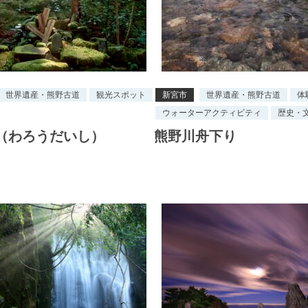
世界遺産・熊野古道
観光スポット
新宮市
世界遺産・熊野古道
体
ウォーターアクティビティ
歴史・
（わろうだいし）
熊野川舟下り