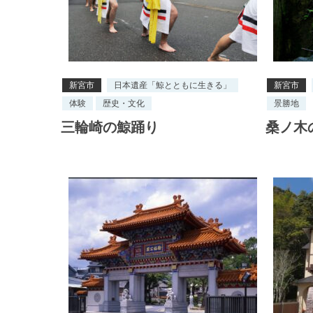
新宮市
日本遺産「鯨とともに生きる」
新宮市
体験
歴史・文化
景勝地
三輪崎の鯨踊り
桑ノ木